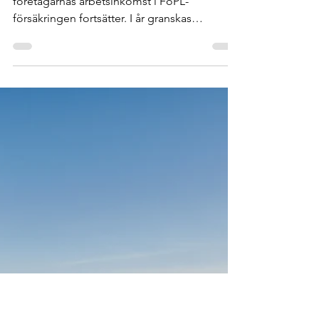
ombudsman2
6 maj 2025
1 min läsning
Kontrollera FöPL-
inkomsten efter bolagens
granskning
Pensionsbolagens granskning av
företagarnas arbetsinkomst i FöPL-
försäkringen fortsätter. I år granskas
företagare med en nivå på...