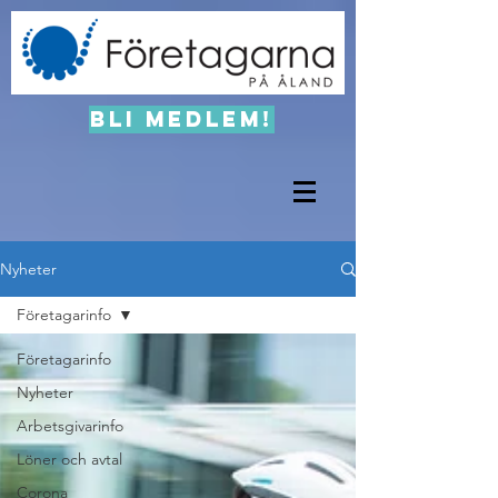
Bli medlem!
Nyheter
Företagarinfo
Företagarinfo
Nyheter
Arbetsgivarinfo
Löner och avtal
Corona