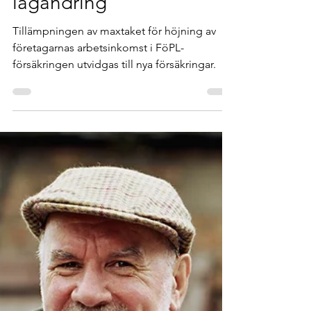
29 aug. 2025
1 min läsning
Chockhöjda FöpL-
premier undviks med
lagändring
Tillämpningen av maxtaket för höjning av
företagarnas arbetsinkomst i FöPL-
försäkringen utvidgas till nya försäkringar.