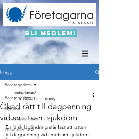
Bli medlem!
Inlägg
Företagarinfo
ombudsman2
Företagarinfo
8 mars 2022
1 min läsning
Ökad rätt till dagpenning
Nyheter
vid smittsam sjukdom
Arbetsgivarinfo
En färsk lagändring slår fast att rätten 
Löner och avtal
till dagpenning vid smittsam sjukdom 