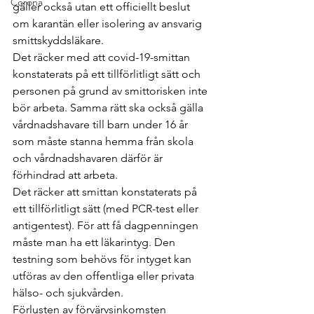
Corona
gäller också utan ett officiellt beslut 
om karantän eller isolering av ansvarig 
smittskyddsläkare.
Det räcker med att covid-19-smittan 
konstaterats på ett tillförlitligt sätt och 
personen på grund av smittorisken inte 
bör arbeta. Samma rätt ska också gälla 
vårdnadshavare till barn under 16 år 
som måste stanna hemma från skola 
och vårdnadshavaren därför är 
förhindrad att arbeta.
Det räcker att smittan konstaterats på 
ett tillförlitligt sätt (med PCR-test eller 
antigentest). För att få dagpenningen 
måste man ha ett läkarintyg. Den 
testning som behövs för intyget kan 
utföras av den offentliga eller privata 
hälso- och sjukvården.
Förlusten av förvärvsinkomsten 