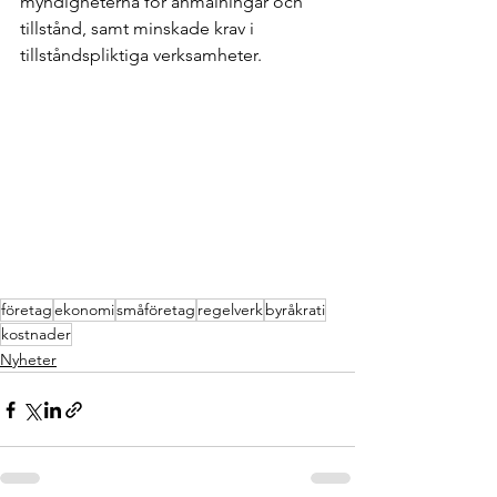
myndigheterna för anmälningar och 
tillstånd, samt minskade krav i 
tillståndspliktiga verksamheter.
företag
ekonomi
småföretag
regelverk
byråkrati
kostnader
Nyheter