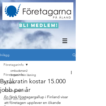
Bli medlem!
Inlägg
Företagarinfo
ombudsman2
Företagarinfo
3 mars
1 min läsning
Byråkratin kostar 15.000
Nyheter
jobb per år
Arbetsgivarinfo
En färsk företagargallup i Finland visar 
Löner och avtal
att företagen upplever en ökande 