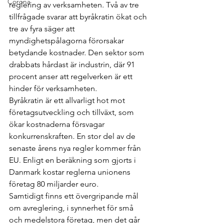
Corona
reglering av verksamheten. Två av tre 
tillfrågade svarar att byråkratin ökat och 
tre av fyra säger att 
myndighetspålagorna förorsakar 
betydande kostnader. Den sektor som 
drabbats hårdast är industrin, där 91 
procent anser att regelverken är ett 
hinder för verksamheten.
Byråkratin är ett allvarligt hot mot 
företagsutveckling och tillväxt, som 
ökar kostnaderna försvagar 
konkurrenskraften. En stor del av de 
senaste årens nya regler kommer från 
EU. Enligt en beräkning som gjorts i 
Danmark kostar reglerna unionens 
företag 80 miljarder euro.
Samtidigt finns ett övergripande mål 
om avreglering, i synnerhet för små 
och medelstora företag, men det går 