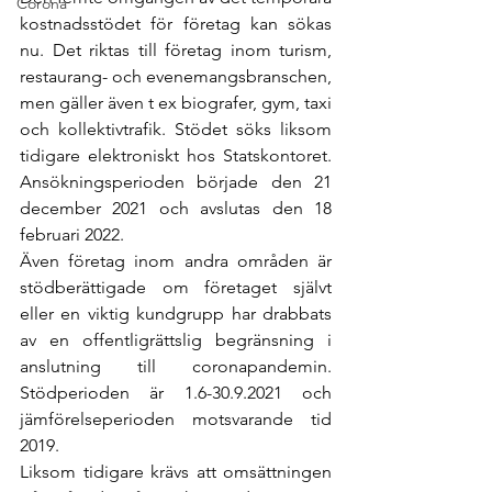
Corona
kostnadsstödet för företag kan sökas 
nu. Det riktas till företag inom turism, 
restaurang- och evenemangsbranschen, 
men gäller även t ex biografer, gym, taxi 
och kollektivtrafik. Stödet söks liksom 
tidigare elektroniskt hos Statskontoret. 
Ansökningsperioden började den 21 
december 2021 och avslutas den 18 
februari 2022.
Även företag inom andra områden är 
stödberättigade om företaget självt 
eller en viktig kundgrupp har drabbats 
av en offentligrättslig begränsning i 
anslutning till coronapandemin. 
Stödperioden är 1.6-30.9.2021 och 
jämförelseperioden motsvarande tid 
2019.
Liksom tidigare krävs att omsättningen 