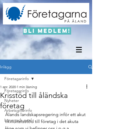
Bli medlem!
Inlägg
Företagarinfo
1 apr. 2020
1 min läsning
Företagarinfo
Krisstöd till åländska
Nyheter
företag
Arbetsgivarinfo
Ålands landskapsregering inför ett akut 
Löner och avtal
likviditetsstöd till företag i det akuta 
läge som vi befinner oss i p.g.a.