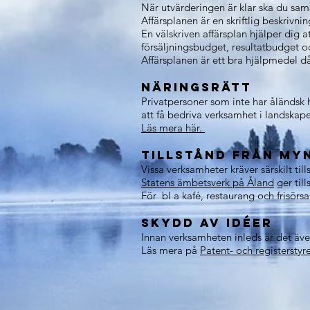
När utvärderingen är klar ska du sam
Affärsplanen är en skriftlig beskrivn
En välskriven affärsplan hjälper dig a
försäljningsbudget, resultatbudget o
Affärsplanen är ett bra hjälpmedel då
Näringsrätt
Privatpersoner som inte har åländsk
att få bedriva verksamhet i landskapet
Läs mera här.
Tillstånd från my
Vissa verksamheter kräver särskilt till
Statens ämbetsverk på Åland
ger til
För bl a kafé, restaurang och frisör
Skydd av idéer
Innan verksamheten inleds är det även
Läs mera på
Patent- och registersty