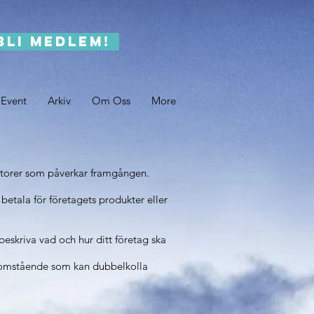
Bli medlem!
 Event
Arkiv
Om Oss
More
faktorer som påverkar framgången.
 betala för företagets produkter eller
beskriva vad och hur ditt företag ska
 utomstående som kan dubbelkolla