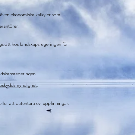
går även ekonomiska kalkyler som
verantörer.
gsrätt hos landskapsregeringen för
landskapsregeringen.
lsoskyddsmyndighet
.
ler att patentera ev. uppfinningar.