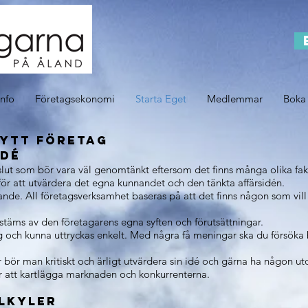
info
Företagsekonomi
Starta Eget
Medlemmar
Boka
nytt företag
idé
t beslut som bör vara väl genomtänkt eftersom det finns många olika 
ör att utvärdera det egna kunnandet och den tänkta affärsidén.
gande. All företagsverksamhet baseras på att det finns någon som vill
bestäms av den företagarens egna syften och förutsättningar.
tlig och kunna uttryckas enkelt. Med några få meningar ska du försöka 
ar bör man kritiskt och ärligt utvärdera sin idé och gärna ha någon
är att kartlägga marknaden och konkurrenterna.
lkyler