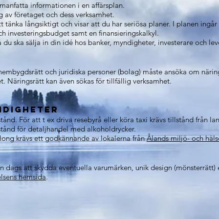
manfatta informationen i en affärsplan.
ing av företaget och dess verksamhet.
tt tänka långsiktigt och visar att du har seriösa planer. I planen in
ch investeringsbudget samt en finansieringskalkyl.
 du ska sälja in din idé hos banker, myndigheter, investerare och le
 hembygdsrätt och juridiska personer (bolag) måste ansöka om närin
. Näringsrätt kan även sökas för tillfällig verksamhet.
ndigheter
stånd. För att t ex driva resebyrå eller köra taxi krävs tillstånd från 
lstånd för detaljhandel med alkoholdrycker.
salong krävs ett godkännande av lokalerna från
Ålands miljö- och hä
 dags att skydda eventuella varumärken, unik design (mönsterrätt) el
relsens hemsida
.