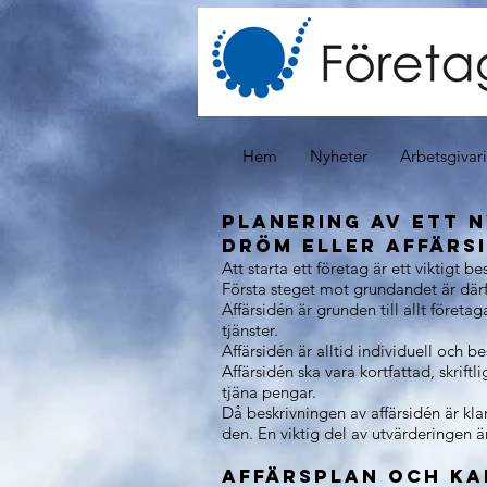
Hem
Nyheter
Arbetsgivar
Planering av ett 
Dröm eller affärs
Att starta ett företag är ett viktig
Första steget mot grundandet är därf
Affärsidén är grunden till allt företa
tjänster.
Affärsidén är alltid individuell och 
Affärsidén ska vara kortfattad, skrif
tjäna pengar.
Då beskrivningen av affärsidén är kl
den. En viktig del av utvärderingen 
Affärsplan och ka