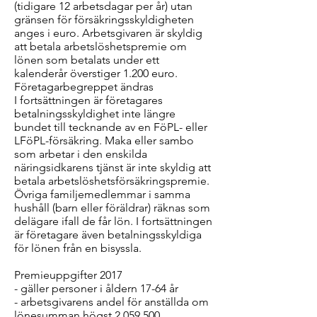
(tidigare 12 arbetsdagar per år) utan
gränsen för försäkringsskyldigheten
anges i euro. Arbetsgivaren är skyldig
att betala arbetslöshetspremie om
lönen som betalats under ett
kalenderår överstiger 1.200 euro.
Företagarbegreppet ändras
I fortsättningen är företagares
betalningsskyldighet inte längre
bundet till tecknande av en FöPL- eller
LFöPL-försäkring. Maka eller sambo
som arbetar i den enskilda
näringsidkarens tjänst är inte skyldig att
betala arbetslöshetsförsäkringspremie.
Övriga familjemedlemmar i samma
hushåll (barn eller föräldrar) räknas som
delägare ifall de får lön. I fortsättningen
är företagare även betalningsskyldiga
för lönen från en bisyssla.
Premieuppgifter 2017
- gäller personer i åldern 17-64 år
- arbetsgivarens andel för anställda om
lönesumman högst 2.059.500