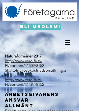
Bli medlem!
Naturaförmåner 2017:
http://www.vero.fi/sv-
FI/content/41509/8152
Skattefria resekostnadsersättningar
2017:
http://www.vero.fi/sv-
FI/content/41497/8152
Arbetsgivarens
ansvar
Allmänt
För att anställa en utomstående person