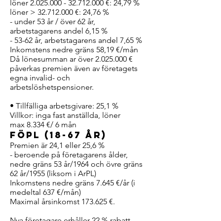
löner 2.025.000 - 32.712.000 €: 24,79 %
löner > 32.712.000 €: 24,76 %
- under 53 år / över 62 år,
arbetstagarens andel 6,15 %
- 53-62 år, arbetstagarens andel 7,65 %
Inkomstens nedre gräns 58,19 €/mån
Då lönesumman ar över 2.025.000 €
påverkas premien även av företagets
egna invalid- och
arbetslöshetspensioner.
• Tillfälliga arbetsgivare: 25,1 %
Villkor: inga fast anställda, löner
max 8.334 €/ 6 mån
FöPL (18-67 år)
Premien är 24,1 eller 25,6 %
- beroende på företagarens ålder,
nedre gräns 53 år/1964 och övre gräns
62 år/1955 (liksom i ArPL)
Inkomstens nedre gräns 7.645 €/år (i
medeltal 637 €/mån)
Maximal årsinkomst 173.625 €.
Nya företagare erhåller 22 % rabatt