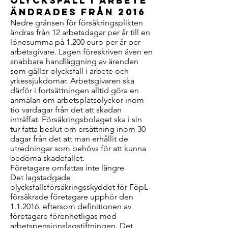
olycksfall i arbete
ändrades från 2016
Nedre gränsen för försäkringsplikten
ändras från 12 arbetsdagar per år till en
lönesumma på 1.200 euro per år per
arbetsgivare. Lagen föreskriven även en
snabbare handläggning av ärenden
som gäller olycksfall i arbete och
yrkessjukdomar. Arbetsgivaren ska
därför i fortsättningen alltid göra en
anmälan om arbetsplatsolyckor inom
tio vardagar från det att skadan
inträffat. Försäkringsbolaget ska i sin
tur fatta beslut om ersättning inom 30
dagar från det att man erhållit de
utredningar som behövs för att kunna
bedöma skadefallet.
Företagare omfattas inte längre
Det lagstadgade
olycksfallsförsäkringsskyddet för FöpL-
försäkrade företagare upphör den
1.1.2016. eftersom definitionen av
företagare förenhetligas med
arbetspensionslagstiftningen. Det