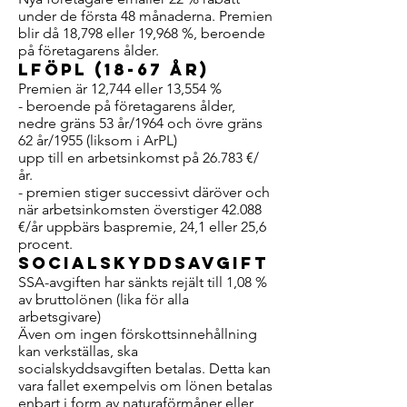
under de första 48 månaderna. Premien
blir då 18,798 eller 19,968 %, beroende
på företagarens ålder.
LFöPL (18-67 år)
Premien är 12,744 eller 13,554 %
- beroende på företagarens ålder,
nedre gräns 53 år/1964 och övre gräns
62 år/1955 (liksom i ArPL)
upp till en arbetsinkomst på 26.783 €/
år.
- premien stiger successivt däröver och
när arbetsinkomsten överstiger 42.088
€/år uppbärs baspremie, 24,1 eller 25,6
procent.
Socialskyddsavgift
SSA-avgiften har sänkts rejält till 1,08 %
av bruttolönen (lika för alla
arbetsgivare)
Även om ingen förskottsinnehållning
kan verkställas, ska
socialskyddsavgiften betalas. Detta kan
vara fallet exempelvis om lönen betalas
enbart i form av naturaförmåner eller