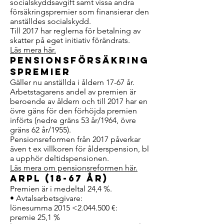
socialskyddsavgift samt vissa andra
försäkringspremier som finansierar den
anställdes socialskydd.
Till 2017 har reglerna för betalning av
skatter på eget initiativ förändrats.
Läs mera här.
Pensionsförsäkring
spremier
Gäller nu anställda i åldern 17-67 år.
Arbetstagarens andel av premien är
beroende av åldern och till 2017 har en
övre gäns för den förhöjda premien
införts (nedre gräns 53 år/1964, övre
gräns 62 år/1955).
Pensionsreformen från 2017 påverkar
även t ex villkoren för ålderspension, bl
a upphör deltidspensionen.
Läs mera om pensionsreformen här.
ArPL (18-67 år)
Premien är i medeltal 24,4 %.
• Avtalsarbetsgivare:
lönesumma 2015 <2.044.500 €:
premie 25,1 %