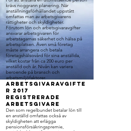
krävs noggrann planering. När
anställningsförhållandet uppstått
omfattas man av arbetsgivarens
rättigheter och skyldigheter.
Förutom lön och arbetsgivaravgifter
ansvarar arbetsgivaren för
arbetstagarnas säkerhet och hälsa på
arbetsplatsen. Även små företag
måste arrangera och betala
företagshälsovård för sina anställda,
vilket kostar från ca 200 euro per
anställd och år. Nivån kan variera
beroende på bransch och
arbetsmiljöfaktorer.
Arbetsgivaravgifte
r 2017
Registrerade
arbetsgivare
Den som regelbundet betalar lön till
en anställd omfattas också av
skyldigheten att erlägga
pensionsförsäkringspremie,