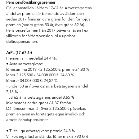
Pensionsförsäkringspremier
Gäller anställda i åldern 17-67 år. Arbetstagarens
andel av premien är beroende av åldern och
sedan 2017 finns en övre gräns för den förhöjda
premien (nedre gräns 53 år, övre gräns 62 år).
Pensionsreformen från 2017 påverkar även t ex
villkoren för ålderspension, bl a upphör
deltidspensionen.
ArPL (17-67 år)
Premien är i medeltal 24,4 %.
• Avtalsarbetsgivare:
lönesumma 2019 <2.125.500 €: premie 24,80 %
löner 2.125.500 - 34.008.000 €: 24,60 %
löner > 34.008.000 €: 24,57 %
- under 53 år / över 62 år, arbetstagarens andel
7,15 %
- 53-62 år, arbetstagarens andel 8,65 %
Inkomstens nedre gräns 61,37 €/mån
Då lönesumman är över 2.125.500 € påverkas
premien även av företagets egna invalid- och
arbetslöshetspensioner.
• Tillfälliga arbetsgivare: premie 24,8 %
Villkor: inga fast anställda, löner max 8.790 €/ 6