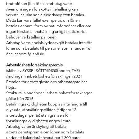
bruttolönen (lika för alla arbetsgivare).
Även om ingen förskottsinnehållning kan
verkställas, ska socialskyddsavgiften betalas.
Detta kan vara fallet exempelvis om lönen
betalas enbart i form av naturaförmåner eller om
ingen förskottsinnehållning enligt skattekortet
behöver verkställas på lönen.
Arbetsgivares socialskyddsavgift betalas inte för
löner som betalats till personer som är under 16
år eller som fyllt 68 år.
Arbetslöshetsförsäkringspremie
(sköts av SYSSELSÄTTNINGSfonden, TVR)
Ändringar i arbetslöshetsförsäkringen 2021
Premien för arbetsgivare och arbetstagare har
höjts.
Strukturella ändringar i arbetslöshetsförsäkringen
gäller från 2016.
Betalningsskyldigheten kopplas inte längre till
olycksfallsförsäkringsplikten (tidigare 12
arbetsdagar per år) utan gränsen för
försäkringsskyldigheten anges i euro.
Arbetsgivaren är skyldig att betala
arbetslöshetspremie om lönen som betalats
under ett kalenderår överstiger 1.300 euro.