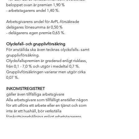
beloppet ovan är premien 1,90 %
- arbetstagarens andel 1,40 %.
Arbetsgivarens andel för ArPL-försäkrade
delägares lönesumma är 0,50 %
- delägarens egen premie 0,65 %.
Olycksfall- och grupplivförsäkring
För anställda ska även tecknas olycksfalls- samt
grupplivförsäkring.
Olycksfallspremien är graderad enligt risklass,
från 0,1 - 7,0 % och utgör i medeltal 0,7 %.
Grupplivförsäkringen varierar men utgör cirka
0,07 %.
INKOMSTREGISTRET
gäller även tillfälliga arbetsgivare
Alla arbetsgivare som tillfälligt anställer någon
för att utföra ett arbete eller en tjänst och som
inte är ett hushåll, bör verkställa
förskottsinnehållning enligt arbetstagarens
skattekort samt erlägga socialskyddsavgift samt
pensions- och arbetslöshetsförsäkringspremie
enligt ovan.
Som tillfällig arbetsgivare räknas den som inte