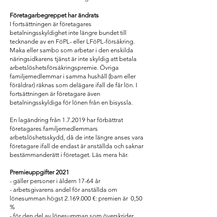
Företagarbegreppet har ändrats
I fortsättningen är företagares
betalningsskyldighet inte längre bundet till
tecknande av en FöPL- eller LFöPL-försäkring.
Maka eller sambo som arbetar i den enskilda
näringsidkarens tjänst är inte skyldig att betala
arbetslöshetsförsäkringspremie. Övriga
familjemedlemmar i samma hushåll (barn eller
föräldrar) räknas som delägare ifall de får lön. I
fortsättningen är företagare även
betalningsskyldiga för lönen från en bisyssla.
En lagändring från 1.7.2019 har förbättrat
företagares familjemedlemmars
arbetslöshetsskydd, då de inte längre anses vara
företagare ifall de endast är anställda och saknar
bestämmanderätt i företaget. Läs mera här.
Premieuppgifter 2021
- gäller personer i åldern 17-64 år
- arbetsgivarens andel för anställda om
lönesumman högst 2.169.000 €: premien är 0,50
%
- för den del av lönesumman som överskrider