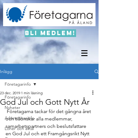
Bli medlem!
Inlägg
Företagarinfo
23 dec. 2019
1 min läsning
Företagarinfo
God Jul och Gott Nytt År
Nyheter
 Företagarna tackar för det gångna året 
Arbetsgivarinfo
och tillönskar alla medlemmar, 
samarbetspartners och beslutsfattare 
Löner och avtal
en God Jul och ett Framgångsrikt Nytt 