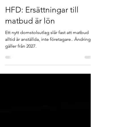
ombudsman2
11 juli
1 min läsning
HFD: Ersättningar till
matbud är lön
Ett nytt domstolsutlag slår fast att matbud
alltid är anställda, inte företagare.. Ändringen
gäller från 2027.