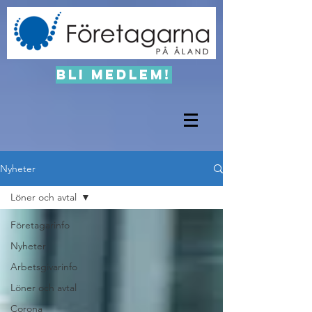
Bli medlem!
Nyheter
Löner och avtal
Företagarinfo
Nyheter
Arbetsgivarinfo
Löner och avtal
Corona