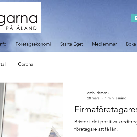
info
Företagsekonomi
Starta Eget
Medlemmar
Boka
tal
Corona
ombudsman2
28 mars
1 min läsning
Firmaföretagares
Brister i det positiva kreditre
företagare att få lån.