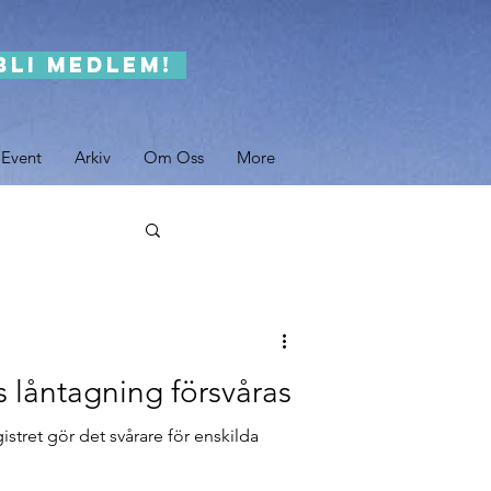
Bli medlem!
 Event
Arkiv
Om Oss
More
 låntagning försvåras
gistret gör det svårare för enskilda