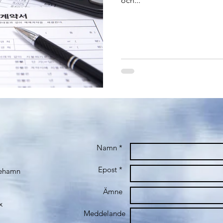
och...
Namn *
Epost *
iehamn
Ämne
x
Meddelande