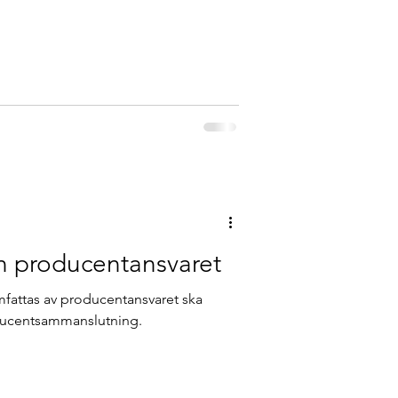
n producentansvaret
mfattas av producentansvaret ska
roducentsammanslutning.