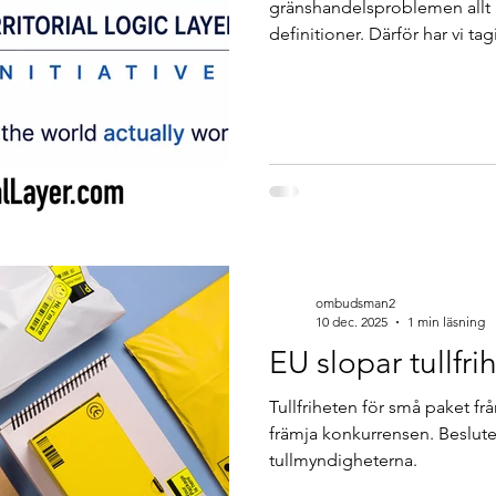
gränshandelsproblemen allt 
definitioner. Därför har vi ta
aktörer i näringslivet att göra 
ombudsman2
10 dec. 2025
1 min läsning
EU slopar tullfri
Tullfriheten för små paket frå
främja konkurrensen. Beslute
tullmyndigheterna.