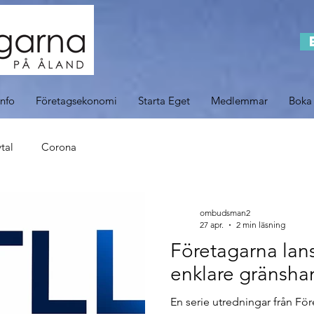
info
Företagsekonomi
Starta Eget
Medlemmar
Boka
tal
Corona
ombudsman2
27 apr.
2 min läsning
Företagarna lans
enklare gränsha
En serie utredningar från För