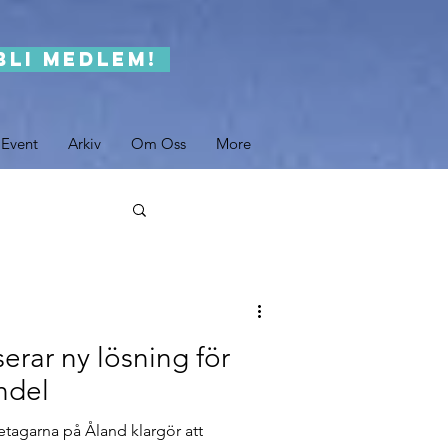
Bli medlem!
 Event
Arkiv
Om Oss
More
erar ny lösning för
ndel
etagarna på Åland klargör att