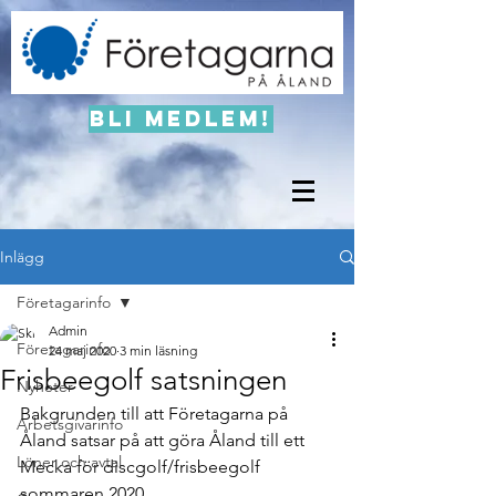
Bli medlem!
Inlägg
Företagarinfo
Admin
Företagarinfo
24 maj 2020
3 min läsning
Frisbeegolf satsningen
Nyheter
Bakgrunden till att Företagarna på 
Arbetsgivarinfo
Åland satsar på att göra Åland till ett 
Löner och avtal
Mecka för discgolf/frisbeegolf 
sommaren 2020. 