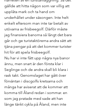
närheten av en turistanläggning. Så det 
gällde att hitta någon som var villig att 
upplåta mark och ta hand om 
underhållet under säsongen. Inte helt 
enkelt eftersom man inte tar betalt av 
utövarna av frisbeegolf. Därför måste 
jag finansiera banorna så långt det bara 
går och ge turistaktörerna andra sätt att 
tjäna pengar på att det kommer turister 
hit för att spela frisbeegolf. 
Nu har vi inte fått upp några nya banor 
ännu, men snart är den första klar i 
Seglinge och de andra skall bli klara i 
rask takt. Genomslaget har gått över 
förväntan i discgolfs kretsarna och 
många har aviserat att de kommer att 
komma till Åland redan i sommar. en 
som jag pratade med sade att han 
länge tänkt cykla på Åland, men inte 