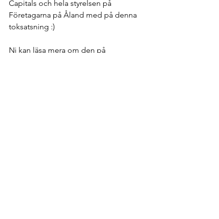
Capitals och hela styrelsen på 
Företagarna på Åland med på denna 
toksatsning :)
Ni kan läsa mera om den på 
www.discgolf.ax
Visa alla
Senaste inlägg