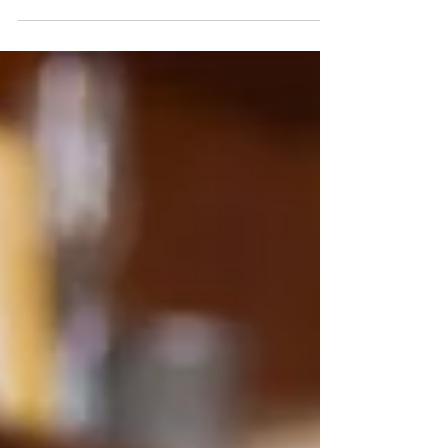
behandlingstiden för fall som kräver
tilläggsutredningar på försommaren uppe i
16 veckor. Att vänta i nära fyra månader på
återbäring är oskäligt för företagare som gör
investeringar och kanske tvingas till extern
finansiering medan de väntar på sina egna
pengar. Det förstärker problemet med
svårigheter för små och medelstora företags
finansiering, vilket hotar