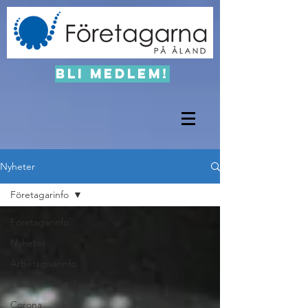
Bli medlem!
Nyheter
Företagarinfo
Företagarinfo
Nyheter
Arbetsgivarinfo
Löner och avtal
Corona