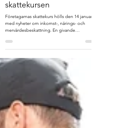
31 dec. 2025
1 min läsning
Många nyheter på
skattekursen
Företagarnas skattekurs hölls den 14 januari
med nyheter om inkomst-, närings- och
mervärdesbeskattning. En givande
förmiddag för deltagarna med många
diskussioner.